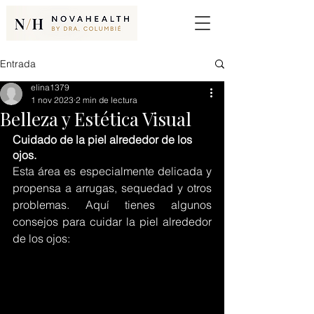
Entrada
elina1379
1 nov 2023
2 min de lectura
Belleza y Estética Visual
Cuidado de la piel alrededor de los 
ojos.
Esta área es especialmente delicada y 
propensa a arrugas, sequedad y otros 
problemas. Aquí tienes algunos 
consejos para cuidar la piel alrededor 
de los ojos: