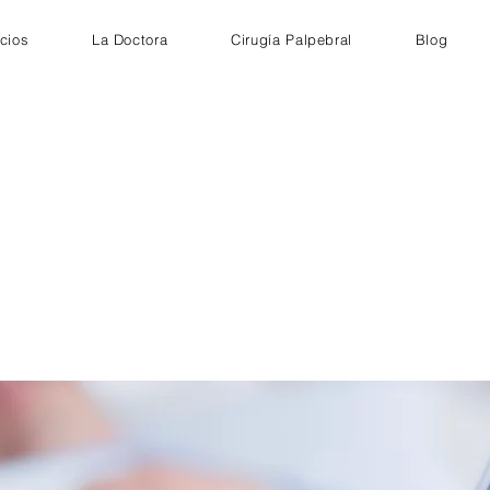
icios
La Doctora
Cirugía Palpebral
Blog
Patricia Díaz
Perfil verificado
22 de junio de 2023 • Cita reservada en Doctoralia•
 su diagnóstico, fue atención por videoconsulta y aún a
bastante a mi hija que es quién recibió la atención"