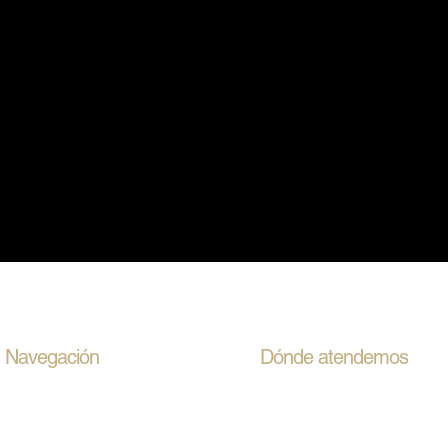
Navegación
Dónde atendemos
Integramédica Plaza Egaña —
Inicio
Clínica Dávila — Ñuñoa, San